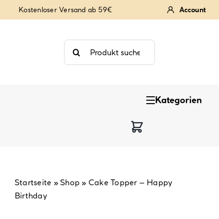
Zum
Kostenloser Versand ab 59€
Account
Inhalt
springen
Suche
nach:
Kategorien
Keksstempel
Tortendekoration
Backzutaten
Startseite
»
Shop
»
Cake Topper – Happy
Birthday
Backzubehör & Backwerkzeug