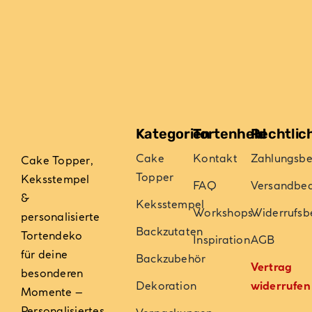
können
auf
der
Produktseite
gewählt
werden
Kategorien
Tortenheld
Rechtlic
Cake
Kontakt
Zahlungsb
Cake Topper,
Topper
Keksstempel
FAQ
Versandbe
&
Keksstempel
Workshops
Widerrufsb
personalisierte
Backzutaten
Tortendeko
Inspiration
AGB
für deine
Backzubehör
Vertrag
besonderen
Dekoration
widerrufen
Momente –
Personalisiertes