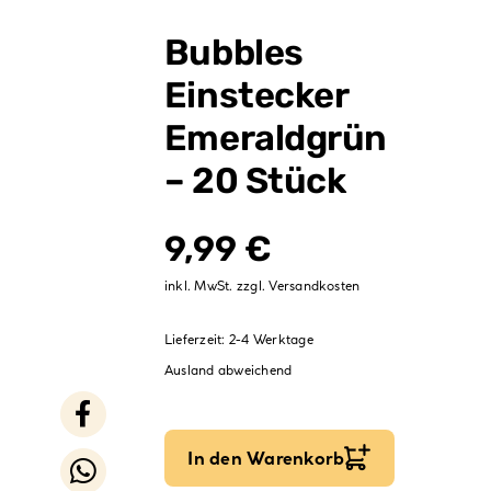
Verpackungen
Bubbles
Partydekoration
Einstecker
Sale %
Emeraldgrün
– 20 Stück
9,99
€
inkl. MwSt.
zzgl.
Versandkosten
Lieferzeit:
2-4 Werktage
Ausland abweichend
In den Warenkorb