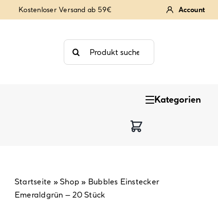
Zum
Kostenloser Versand ab 59€
Account
Inhalt
springen
Suche
nach:
Kategorien
Keksstempel
Tortendekoration
Backzutaten
Startseite
»
Shop
»
Bubbles Einstecker
Emeraldgrün – 20 Stück
Backzubehör & Backwerkzeug