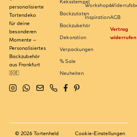
Keksstempel
Workshops
Widerrufsb
personalisierte
Backzutaten
Tortendeko
Inspiration
AGB
für deine
Backzubehör
Vertrag
besonderen
Dekoration
widerrufen
Momente –
Personalisiertes
Verpackungen
Backzubehör
% Sale
aus Frankfurt
🇩🇪
Neuheiten
© 2026 Tortenheld
Cookie-Einstellungen