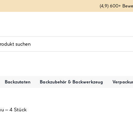
(4,9) 600+ Bew
Backzutaten
Backzubehör & Backwerkzeug
Verpacku
au – 4 Stück