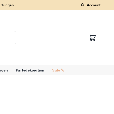
ertungen
Account
ngen
Partydekoration
Sale %