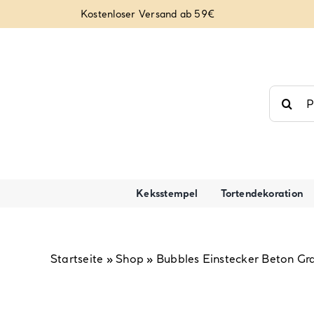
Zum
Kostenloser Versand ab 59€
Inhalt
springen
Suche
nach:
Keksstempel
Tortendekoration
Startseite
»
Shop
»
Bubbles Einstecker Beton Gr