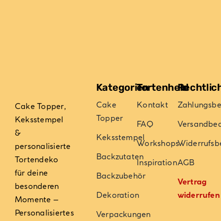
Kategorien
Tortenheld
Rechtlic
Cake
Kontakt
Zahlungsb
Cake Topper,
Topper
Keksstempel
FAQ
Versandbe
&
Keksstempel
Workshops
Widerrufsb
personalisierte
Backzutaten
Tortendeko
Inspiration
AGB
für deine
Backzubehör
Vertrag
besonderen
Dekoration
widerrufen
Momente –
Personalisiertes
Verpackungen