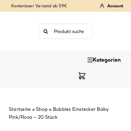
Zum
Kostenloser Versand ab 59€
Account
Inhalt
springen
Suche
nach:
Kategorien
Keksstempel
Tortendekoration
Backzutaten
Startseite
»
Shop
»
Bubbles Einstecker Baby
Pink/Rosa – 20 Stück
Backzubehör & Backwerkzeug