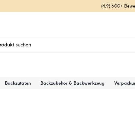
(4,9) 600+ Bew
Backzutaten
Backzubehör & Backwerkzeug
Verpacku