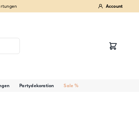
ertungen
Account
ngen
Partydekoration
Sale %