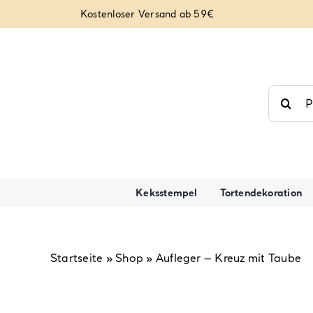
Zum
Kostenloser Versand ab 59€
Inhalt
springen
Suche
nach:
Keksstempel
Tortendekoration
Startseite
»
Shop
»
Aufleger – Kreuz mit Taube