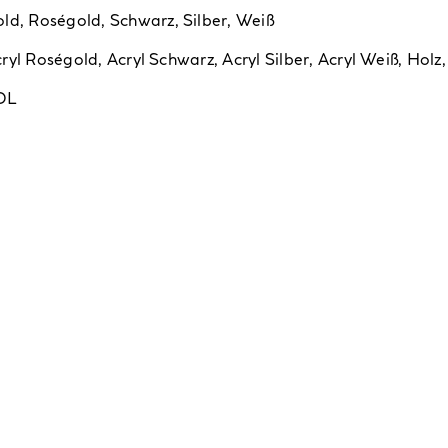
old
,
Roségold
,
Schwarz
,
Silber
,
Weiß
ryl Roségold
,
Acryl Schwarz
,
Acryl Silber
,
Acryl Weiß
,
Holz
DL