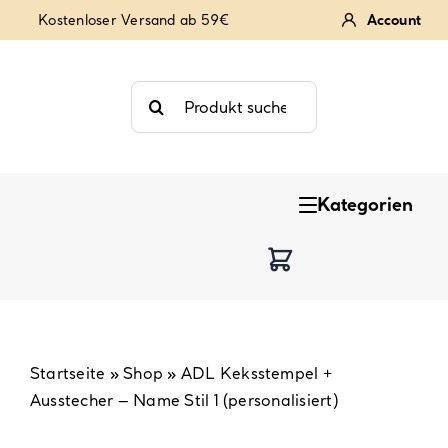
Zum
Kostenloser Versand ab 59€
Account
Inhalt
springen
Suche
nach:
Kategorien
Keksstempel
Tortendekoration
Backzutaten
Startseite
»
Shop
»
ADL Keksstempel +
Ausstecher – Name Stil 1 (personalisiert)
Backzubehör & Backwerkzeug