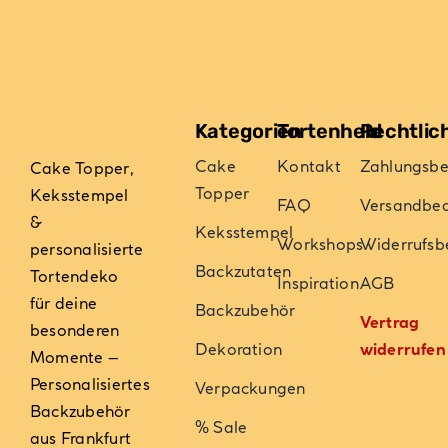
Produktseite
Produktseite
gewählt
gewählt
werden
werden
Kategorien
Tortenheld
Rechtlic
Cake
Kontakt
Zahlungsb
Cake Topper,
Topper
Keksstempel
FAQ
Versandbe
&
Keksstempel
Workshops
Widerrufsb
personalisierte
Backzutaten
Tortendeko
Inspiration
AGB
für deine
Backzubehör
Vertrag
besonderen
Dekoration
widerrufen
Momente –
Personalisiertes
Verpackungen
Backzubehör
% Sale
aus Frankfurt