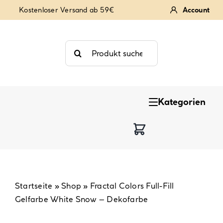
Zum
Kostenloser Versand ab 59€
Account
Inhalt
springen
Suche
nach:
Kategorien
Keksstempel
Tortendekoration
Backzutaten
Startseite
»
Shop
»
Fractal Colors Full-Fill
Gelfarbe White Snow – Dekofarbe
Backzubehör & Backwerkzeug