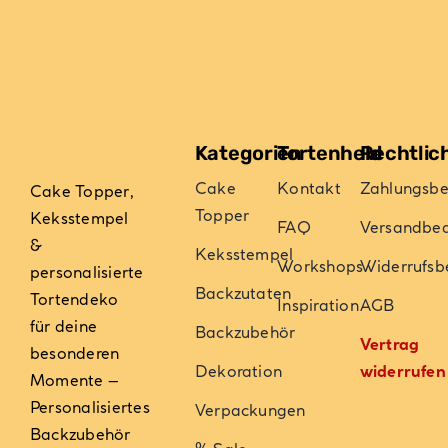
der
Produktseite
gewählt
werden
Kategorien
Tortenheld
Rechtlic
Cake
Kontakt
Zahlungsb
Cake Topper,
Topper
Keksstempel
FAQ
Versandbe
&
Keksstempel
Workshops
Widerrufsb
personalisierte
Backzutaten
Tortendeko
Inspiration
AGB
für deine
Backzubehör
Vertrag
besonderen
Dekoration
widerrufen
Momente –
Personalisiertes
Verpackungen
Backzubehör