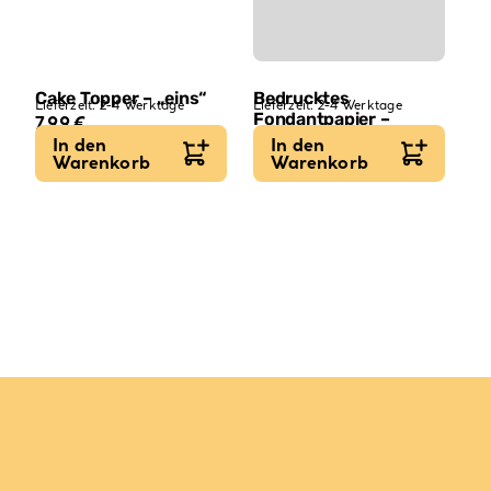
Cake Topper – „eins“
Bedrucktes
Lieferzeit:
2-4 Werktage
Lieferzeit:
2-4 Werktage
Fondantpapier –
7,99
€
Personalisiert
In den
In den
Warenkorb
Warenkorb
9,99
€