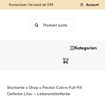
Zum
Kostenloser Versand ab 59€
Account
Inhalt
springen
Suche
nach:
Kategorien
Keksstempel
Tortendekoration
Backzutaten
Startseite
»
Shop
»
Fractal Colors Full-Fill
Gelfarbe Lilac – Lebensmittelfarbe
Backzubehör & Backwerkzeug