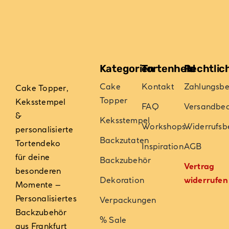
Kategorien
Tortenheld
Rechtlic
Cake
Kontakt
Zahlungsb
Cake Topper,
Topper
Keksstempel
FAQ
Versandbe
&
Keksstempel
Workshops
Widerrufsb
personalisierte
Backzutaten
Tortendeko
Inspiration
AGB
für deine
Backzubehör
Vertrag
besonderen
Dekoration
widerrufen
Momente –
Personalisiertes
Verpackungen
Backzubehör
% Sale
aus Frankfurt